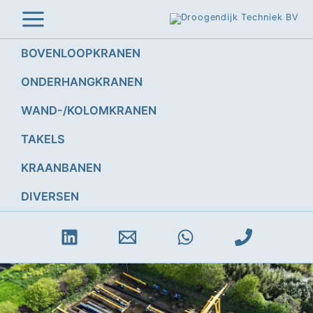
Ga
naar
de
inhoud
BOVENLOOPKRANEN
ONDERHANGKRANEN
WAND-/KOLOMKRANEN
TAKELS
KRAANBANEN
DIVERSEN