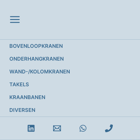
Ga
naar
de
inhoud
BOVENLOOPKRANEN
ONDERHANGKRANEN
WAND-/KOLOMKRANEN
TAKELS
KRAANBANEN
DIVERSEN